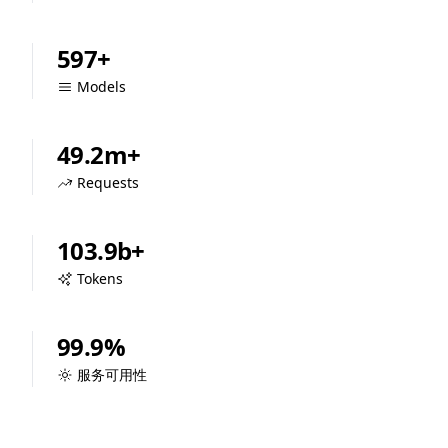
597+
Models
49.2m+
Requests
103.9b+
Tokens
99.9%
服务可用性