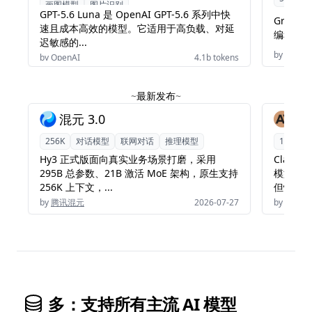
画图模型
图片识别
GPT-5.6 Luna 是 OpenAI GPT-5.6 系列中快
Grok 
速且成本高效的模型。它适用于高负载、对延
编程、知
迟敏感的...
by
xAI
by
OpenAI
4.1b tokens
~
最新发布
~
混元 3.0
Cl
256K
对话模型
联网对话
推理模型
1M
对
Hy3 正式版面向真实业务场景打磨，采用
Claud
295B 总参数、21B 激活 MoE 架构，原生支持
模型，其价
256K 上下文，...
但性能...
by
腾讯混元
2026-07-27
by
Claude
多：支持所有主流 AI 模型